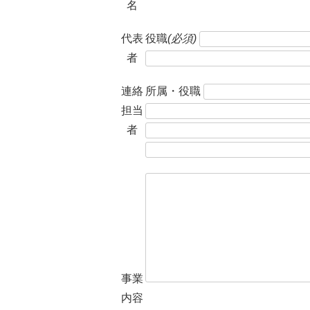
名
代表
役職
(必須)
者
連絡
所属・役職
担当
者
事業
内容