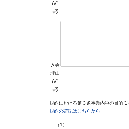
(必
須)
入会
理由
(必
須)
規約における第３条事業内容の目的(1
規約の確認はこちらから
（1）