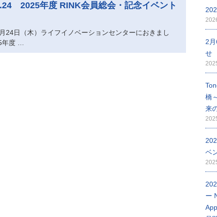
.7.24 2025年度 RINK会員総会・記念イベント
202
20
年7月24日（木）ライフイノベーションセンターにおきまし
2月
5年度 …
せ
20
To
橋～
来
20
20
ベ
20
20
ー 
App