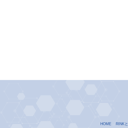
HOME
RINK