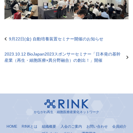
9月22日(金) 自動培養装置セミナー開催のお知らせ
投
稿
2023.10.12 BioJapan2023スポンサーセミナー「日本発の基幹
ナ
産業（再生・細胞医療×異分野融合）の創出！」開催
ビ
ゲ
ー
シ
ョ
かながわ再生・細胞医療産業化ネットワーク
ン
HOME
RINKとは
組織概要
入会のご案内
お問い合わせ
会員紹介